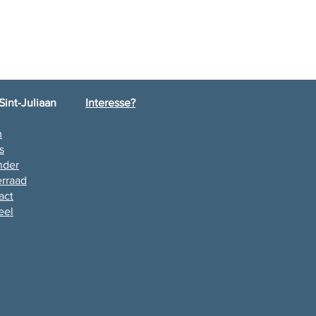
Sint-Juliaan
Interesse?
m
s
nder
rraad
act
eel