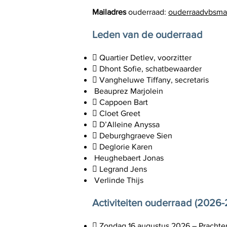
Mailadres
ouderraad:
ouderraadvbsm
Leden van de ouderraad
 Quartier Detlev, voorzitter
 Dhont Sofie, schatbewaarder
 Vangheluwe Tiffany, secretaris
Beauprez Marjolein
 Cappoen Bart
 Cloet Greet
 D’Alleine Anyssa
 Deburghgraeve Sien
 Deglorie Karen
Heughebaert Jonas
 Legrand Jens
Verlinde Thijs
Activiteiten ouderraad (2026
 Zondag 16 augustus 2026 – Pracht