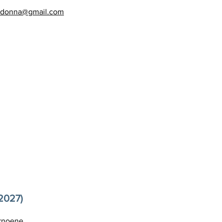
adonna@gmail.com
-2027)
ernoene