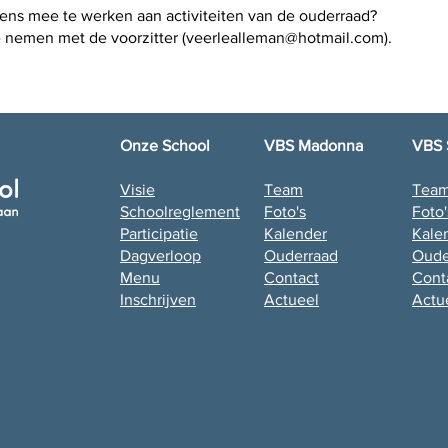
ens mee te werken aan activiteiten van de ouderraad?
e nemen met de voorzitter (veerlealleman@hotmail.com).
Onze School
VBS Madonna
VBS 
Visie
Team
Tea
Schoolreglement
Foto's
Foto'
Participatie
Kalender
Kale
Dagverloop
Ouderraad
Oude
Menu
Contact
Cont
Inschrijven
Actueel
Actu