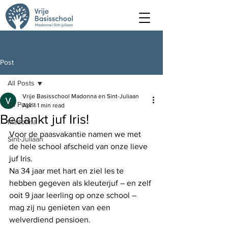
Post
All Posts
Vrije Basisschool Madonna en Sint-Juliaan
All Posts
Apr 1
1 min read
Bedankt juf Iris!
Madonna
Voor de paasvakantie namen we met 
Sint-Juliaan
de hele school afscheid van onze lieve 
juf Iris.
Na 34 jaar met hart en ziel les te 
hebben gegeven als kleuterjuf – en zelf 
ooit 9 jaar leerling op onze school – 
mag zij nu genieten van een 
welverdiend pensioen.