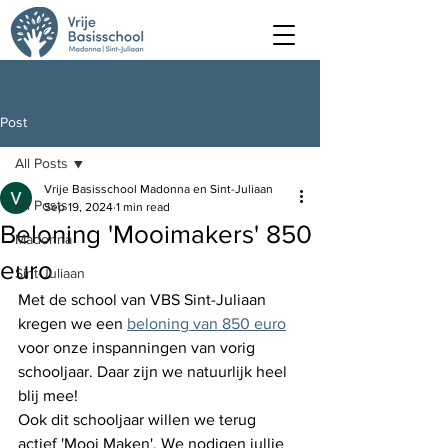
Post
All Posts
Vrije Basisschool Madonna en Sint-Juliaan
All Posts
Sep 19, 2024
1 min read
Beloning 'Mooimakers' 850
Madonna
euro
Sint-Juliaan
Met de school van VBS Sint-Juliaan 
kregen we een 
beloning van 850 euro
voor onze inspanningen van vorig 
schooljaar. Daar zijn we natuurlijk heel 
blij mee!
Ook dit schooljaar willen we terug 
actief 'Mooi Maken'. We nodigen jullie 