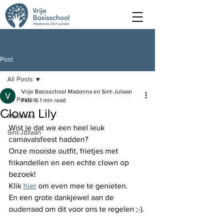
Post
All Posts
Vrije Basisschool Madonna en Sint-Juliaan
All Posts
Feb 16
1 min read
Clown Lily
Madonna
Wist je dat we een heel leuk 
Sint-Juliaan
carnavalsfeest hadden? 
Onze mooiste outfit, frietjes met 
frikandellen en een echte clown op 
bezoek!
Klik 
hier
 om even mee te genieten. 
En een grote dankjewel aan de 
ouderraad om dit voor ons te regelen ;-).