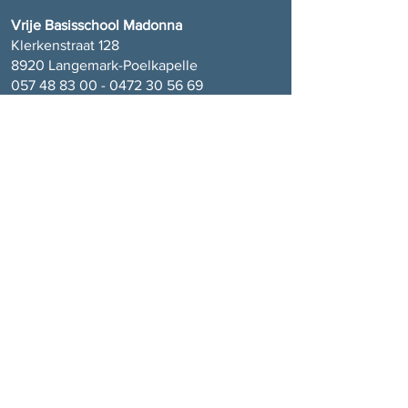
Vrije Basisschool Madonna
Klerkenstraat 128
8920 Langemark-Poelkapelle
057 48 83 00 - 0472 30 56
69
Vrije Basisschool Sint-Juliaan
Sint-Juliaanstraat 2
8920 Langemark-Poelkapelle
057 48 92 89 - 0472 30 56
69
Onze School
VBS Madonna
Visie
Team
Schoolreglement
Foto's
Participatie
Kalender
Dagverloop
Ouderraad
Menu
Contact
Inschrijven
Actueel