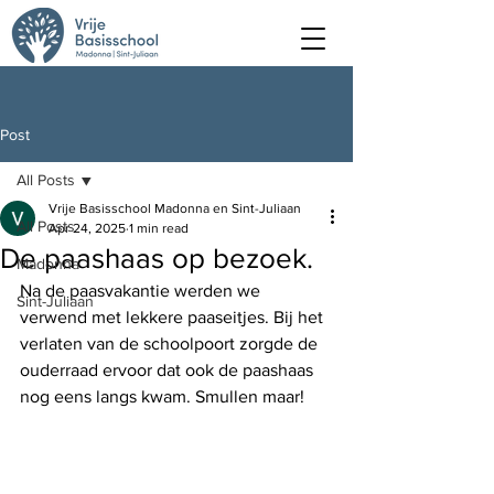
Post
All Posts
Vrije Basisschool Madonna en Sint-Juliaan
All Posts
Apr 24, 2025
1 min read
De paashaas op bezoek.
Madonna
Na de paasvakantie werden we 
Sint-Juliaan
verwend met lekkere paaseitjes. Bij het 
verlaten van de schoolpoort zorgde de 
ouderraad ervoor dat ook de paashaas 
nog eens langs kwam. Smullen maar! 