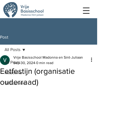
Post
All Posts
Vrije Basisschool Madonna en Sint-Juliaan
All Posts
Sep 30, 2024
0 min read
Eetfestijn (organisatie
Madonna
ouderraad)
Sint-Juliaan