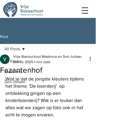
Post
All Posts
Vrije Basisschool Madonna en Sint-Juliaan
All Posts
Oct 10, 2025
1 min read
Fazantenhof
Madonna
Wist je dat de jongste kleuters tijdens 
Sint-Juliaan
het thema  'De boerderij'  op 
ontdekking gingen op een 
kinderboerderij? Wat is er leuker dan 
alles wat we zagen op foto ook in het 
echt te mogen ervaren.