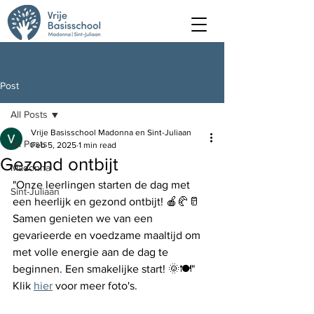
Post
All Posts
Vrije Basisschool Madonna en Sint-Juliaan
All Posts
Feb 5, 2025
1 min read
Gezond ontbijt
Madonna
"Onze leerlingen starten de dag met 
Sint-Juliaan
een heerlijk en gezond ontbijt! 🍎🥐🥛 
Samen genieten we van een 
gevarieerde en voedzame maaltijd om 
met volle energie aan de dag te 
beginnen. Een smakelijke start! 🌞🍽️"
Klik 
hier
 voor meer foto's. 