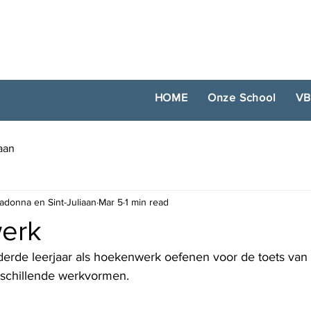
HOME
Onze School
VB
iaan
adonna en Sint-Juliaan
Mar 5
1 min read
erk
et derde leerjaar als hoekenwerk oefenen voor de toets va
rschillende werkvormen.