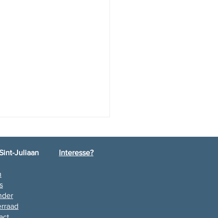
Sint-Juliaan
Interesse?
m
lamatie L6
s
nder
rraad
act