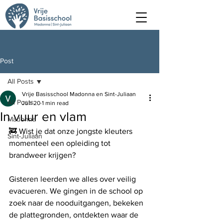
Post
All Posts
Vrije Basisschool Madonna en Sint-Juliaan
All Posts
Jun 20
1 min read
In vuur en vlam
Madonna
🚒 Wist je dat onze jongste kleuters 
Sint-Juliaan
momenteel een opleiding tot 
brandweer krijgen?
Gisteren leerden we alles over veilig 
evacueren. We gingen in de school op 
zoek naar de nooduitgangen, bekeken 
de plattegronden, ontdekten waar de 