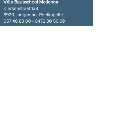
Vrije Basisschool Madonna
Klerkenstraat 128
8920 Langemark-Poelkapelle
057 48 83 00 - 0472 30 56
69
Vrije Basisschool Sint-Juliaan
Sint-Juliaanstraat 2
8920 Langemark-Poelkapelle
057 48 92 89 - 0472 30 56
69
Onze School
VBS Madonna
Visie
Team
Schoolreglement
Foto's
Participatie
Kalender
Dagverloop
Ouderraad
Menu
Contact
Inschrijven
Actueel