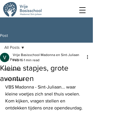
Post
All Posts
Vrije Basisschool Madonna en Sint-Juliaan
All Posts
Feb 16
1 min read
Kleine stapjes, grote
Madonna
avonturen
Sint-Juliaan
VBS Madonna - Sint-Juliaan... waar 
kleine voetjes zich snel thuis voelen.
Kom kijken, vragen stellen en 
ontdekken tijdens onze opendeurdag.