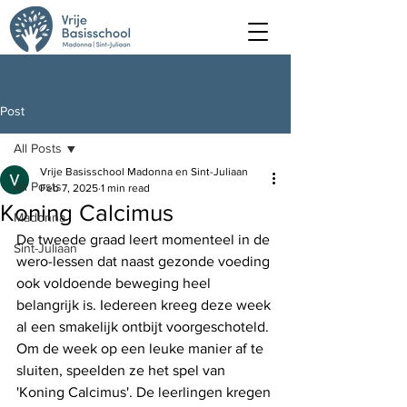
Post
All Posts
Vrije Basisschool Madonna en Sint-Juliaan
All Posts
Feb 7, 2025
1 min read
Koning Calcimus
Madonna
De tweede graad leert momenteel in de 
Sint-Juliaan
wero-lessen dat naast gezonde voeding 
ook voldoende beweging heel 
belangrijk is. Iedereen kreeg deze week 
al een smakelijk ontbijt voorgeschoteld. 
Om de week op een leuke manier af te 
sluiten, speelden ze het spel van 
'Koning Calcimus'. De leerlingen kregen 