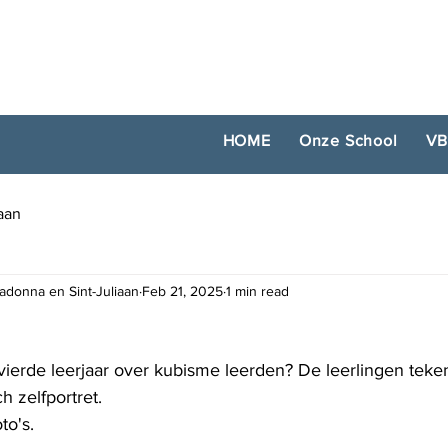
HOME
Onze School
VB
iaan
adonna en Sint-Juliaan
Feb 21, 2025
1 min read
 vierde leerjaar over kubisme leerden? De leerlingen teke
h zelfportret. 
to's.