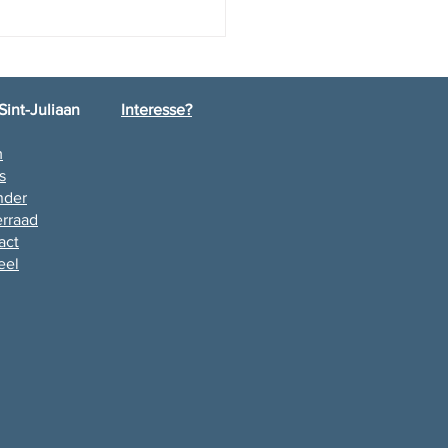
Sint-Juliaan
Interesse?
m
lamatie L6
s
nder
rraad
act
eel