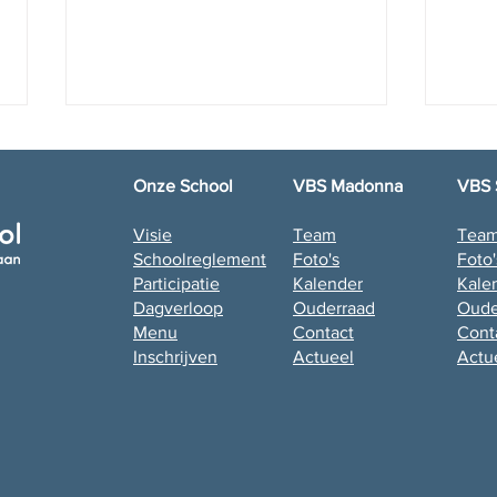
Onze School
VBS Madonna
VBS 
Visie
Team
Tea
Proc
Schoolreglement
Foto's
Foto'
Bedankt juf Nadine!
Participatie
Kalender
Kale
Dagverloop
Ouderraad
Oude
Menu
Contact
Cont
Inschrijven
Actueel
Actu