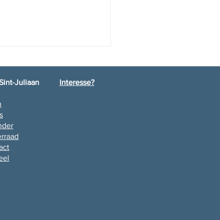
Sint-Juliaan
Interesse?
m
lamatie L6
s
nder
rraad
act
eel