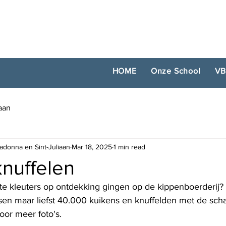
HOME
Onze School
VB
iaan
adonna en Sint-Juliaan
Mar 18, 2025
1 min read
knuffelen
ste kleuters op ontdekking gingen op de kippenboerderij?
sen maar liefst 40.000 kuikens en knuffelden met de scha
oor meer foto's. 