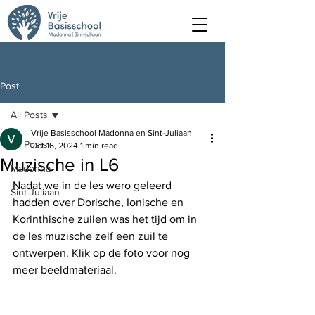
Post
All Posts
Vrije Basisschool Madonna en Sint-Juliaan
All Posts
Oct 16, 2024
1 min read
Muzische in L6
Madonna
Nadat we in de les wero geleerd 
Sint-Juliaan
hadden over Dorische, Ionische en 
Korinthische zuilen was het tijd om in 
de les muzische zelf een zuil te 
ontwerpen. Klik op de foto voor nog 
meer beeldmateriaal.