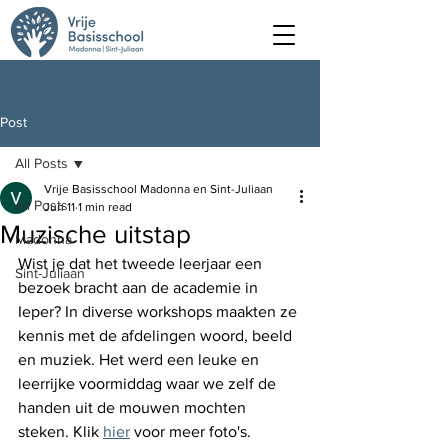
Post
All Posts
Vrije Basisschool Madonna en Sint-Juliaan
All Posts
Jun 11
1 min read
Muzische uitstap
Madonna
Wist je dat het tweede leerjaar een 
Sint-Juliaan
bezoek bracht aan de academie in 
Ieper? In diverse workshops maakten ze 
kennis met de afdelingen woord, beeld 
en muziek. Het werd een leuke en 
leerrijke voormiddag waar we zelf de 
handen uit de mouwen mochten 
steken. Klik 
hier
 voor meer foto's.