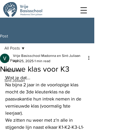
Post
All Posts
Vrije Basisschool Madonna en Sint-Juliaan
All Posts
Apr 25, 2025
1 min read
Nieuwe klas voor K3
Madonna
Wist je dat...  
Sint-Juliaan
Na bijna 2 jaar in de voorlopige klas 
mocht de 3de kleuterklas na de 
paasvakantie hun intrek nemen in de 
vernieuwde klas (voormalig 1ste 
leerjaar).
We zitten nu weer met z'n alle in 
stijgende lijn naast elkaar K1-K2-K3-L1-