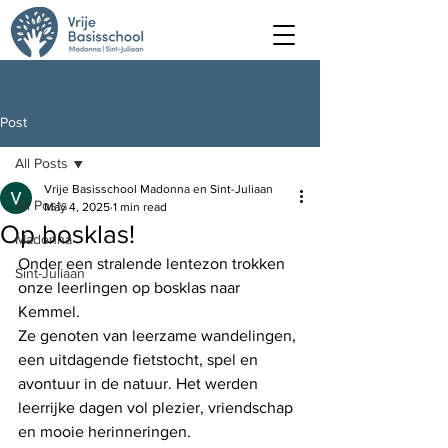
Post
All Posts
Vrije Basisschool Madonna en Sint-Juliaan
All Posts
May 4, 2025
1 min read
Op bosklas!
Madonna
Onder een stralende lentezon trokken 
Sint-Juliaan
onze leerlingen op bosklas naar 
Kemmel.
Ze genoten van leerzame wandelingen, 
een uitdagende fietstocht, spel en 
avontuur in de natuur. Het werden 
leerrijke dagen vol plezier, vriendschap 
en mooie herinneringen.