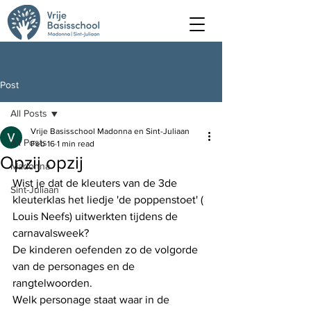
Post
All Posts
Vrije Basisschool Madonna en Sint-Juliaan
All Posts
Feb 16
1 min read
Opzij opzij
Madonna
Wist je dat de kleuters van de 3de 
Sint-Juliaan
kleuterklas het liedje 'de poppenstoet' ( 
Louis Neefs) uitwerkten tijdens de 
carnavalsweek?
De kinderen oefenden zo de volgorde 
van de personages en de 
rangtelwoorden.
Welk personage staat waar in de 