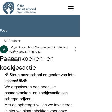
Post
All Posts
Vrije Basisschool Madonna en Sint-Juliaan
All Posts
Jan 7, 2025
1 min read
Pannenkoeken- en
Madonna
koekjesactie
Sint-Juliaan
🎉 Steun onze school en geniet van iets 
lekkers! 🥞🍪
We organiseren een heerlijke 
pannenkoeken- en koekjesactie aan 
scherpe prijzen
! 
Met de opbrengst willen we investeren 
in nieuwe plantenbakken voor onze 