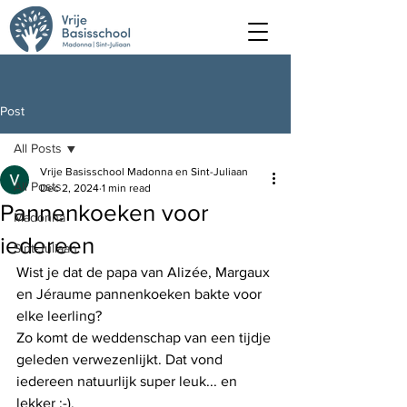
Post
All Posts
Vrije Basisschool Madonna en Sint-Juliaan
All Posts
Dec 2, 2024
1 min read
Pannenkoeken voor
Madonna
iedereen
Sint-Juliaan
Wist je dat de papa van Alizée, Margaux 
en Jéraume pannenkoeken bakte voor 
elke leerling?
Zo komt de weddenschap van een tijdje 
geleden verwezenlijkt. Dat vond 
iedereen natuurlijk super leuk... en 
lekker ;-).