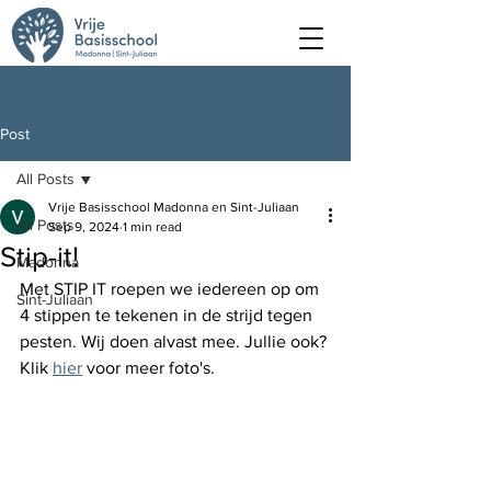
Post
All Posts
Vrije Basisschool Madonna en Sint-Juliaan
All Posts
Sep 9, 2024
1 min read
Stip-it!
Madonna
Met STIP IT roepen we iedereen op om 
Sint-Juliaan
4 stippen te tekenen in de strijd tegen 
pesten. Wij doen alvast mee. Jullie ook? 
Klik 
hier
 voor meer foto's. 