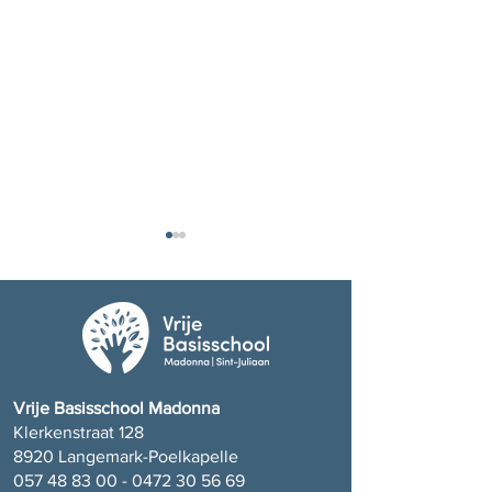
Bedankt juf Paula!
Bedankt juf Nadi
Vrije Basisschool Madonna
Klerkenstraat 128
8920 Langemark-Poelkapelle
057 48 83 00 - 0472 30 56
69