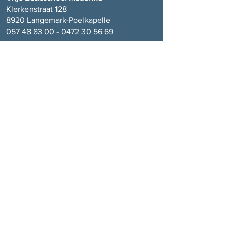
Klerkenstraat 128
8920 Langemark-Poelkapelle
057 48 83 00 - 0472 30 56
69
Vrije Basisschool Sint-Juliaan
Sint-Juliaanstraat 2
8920 Langemark-Poelkapelle
057 48 92 89 - 0472 30 56
69
Onze School
VBS Madonna
Visie
Team
Schoolreglement
Foto's
Participatie
Kalender
Dagverloop
Ouderraad
Menu
Contact
Inschrijven
Actueel