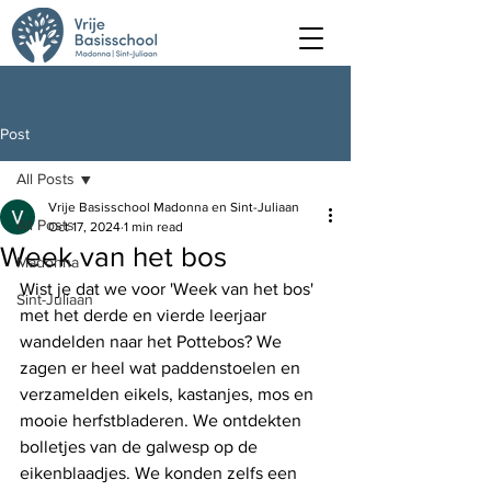
Post
All Posts
Vrije Basisschool Madonna en Sint-Juliaan
All Posts
Oct 17, 2024
1 min read
Week van het bos
Madonna
Wist je dat we voor 'Week van het bos' 
Sint-Juliaan
met het derde en vierde leerjaar 
wandelden naar het Pottebos? We 
zagen er heel wat paddenstoelen en 
verzamelden eikels, kastanjes, mos en 
mooie herfstbladeren. We ontdekten 
bolletjes van de galwesp op de 
eikenblaadjes. We konden zelfs een 