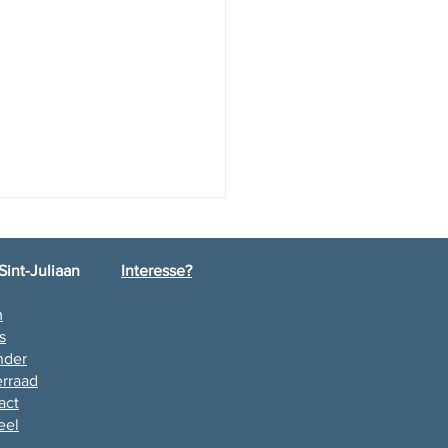
Sint-Juliaan
Interesse?
m
lamatie L6
s
nder
rraad
act
eel