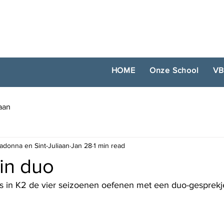
HOME
Onze School
VB
iaan
adonna en Sint-Juliaan
Jan 28
1 min read
in duo
ers in K2 de vier seizoenen oefenen met een duo-gesprekj