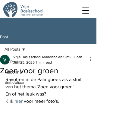
Post
All Posts
Vrije Basisschool Madonna en Sint-Juliaan
All Posts
Jun 25, 2025
1 min read
Zoen voor groen
Madonna
Ravotten in de Palingbeek als afsluit 
Sint-Juliaan
van het thema 'Zoen voor groen'.
En of het leuk was?
Klik 
hier
voor meer foto's.