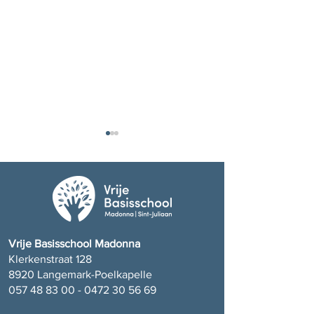
Bedankt juf Paula!
Bedankt juf Nadi
Vrije Basisschool Madonna
Klerkenstraat 128
8920 Langemark-Poelkapelle
057 48 83 00 - 0472 30 56
69